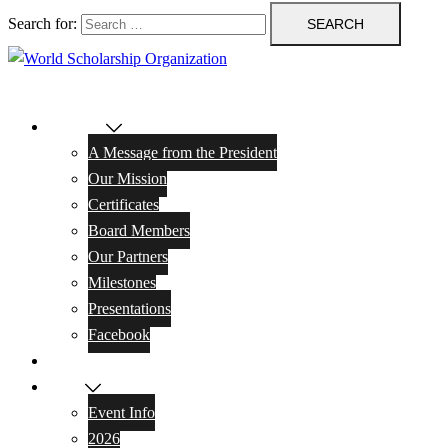
Search for:
About us
A Message from the President
Our Mission
Certificates
Board Members
Our Partners
Milestones
Presentations
Facebook
Students
News
Event Info
2026