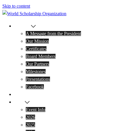
Skip to content
About us
A Message from the President
Our Mission
Certificates
Board Members
Our Partners
Milestones
Presentations
Facebook
Students
News
Event Info
2026
2025