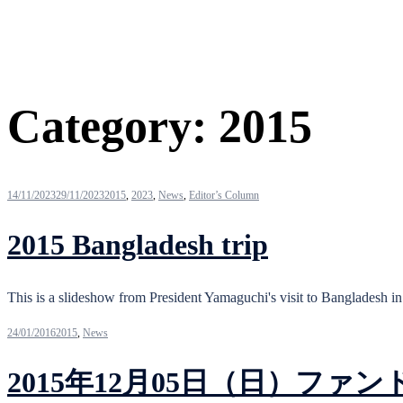
Category:
2015
14/11/2023
29/11/2023
2015
,
2023
,
News
,
Editor’s Column
2015 Bangladesh trip
This is a slideshow from President Yamaguchi's visit to Bangladesh i
24/01/2016
2015
,
News
2015年12月05日（日）フ