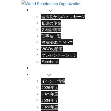
コ
ン
WSOとは
テ
理事長からのメッセージ
ン
私達の使命
ツ
各種証明書
へ
理事名一覧
ス
提携団体について
キ
WSOの沿革
ッ
プレゼンテーション
プ
Facebook
奨学生
ニュース
イベント情報
2026年度
2025年度
2024年度
2023年度