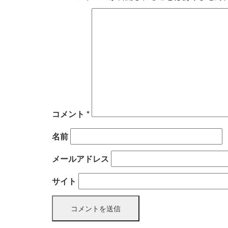
ビ
ゲ
ー
シ
ョ
コメント
*
ン
名前
メールアドレス
サイト