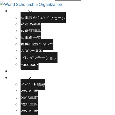
WSOとは
理事長からのメッセージ
私達の使命
各種証明書
理事名一覧
提携団体について
WSOの沿革
プレゼンテーション
Facebook
奨学生
ニュース
イベント情報
2026年度
2025年度
2024年度
2023年度