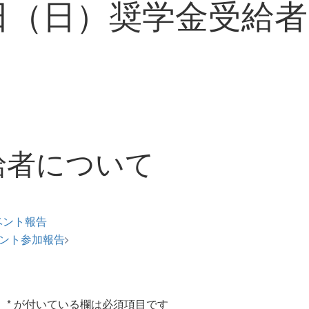
16日（日）奨学金受給
給者について
ベント報告
ベント参加報告
。
*
が付いている欄は必須項目です